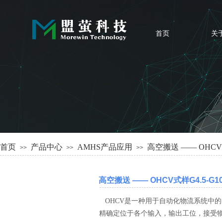
首页
关
首页
产品中心
AMHS产品应用
高空搬送 —— OHCV式
>>
>>
>>
高空搬送 —— OHCV式样G4.5-G10
核心自动化设备
OHCV是一种用于自动化物流系统中
精确定位于各个输入，输出工位，接受