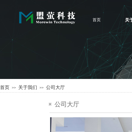
关
首页
首页
关于我们
公司大厅
>>
>>
公司大厅
※